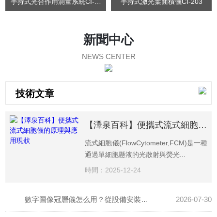
手持式光合作用測量系統CI-340
手持式激光葉面積儀CI-203
新聞中心
NEWS CENTER
技術文章
【澤泉百科】便攜式流式細胞儀的原理與應用現狀
流式細胞儀(FlowCytometer,FCM)是一種
通過單細胞懸液的光散射與熒光...
時間：2025-12-24
數字圖像冠層儀怎么用？從設備安裝到數據導出的完整操作教程
2026-07-30