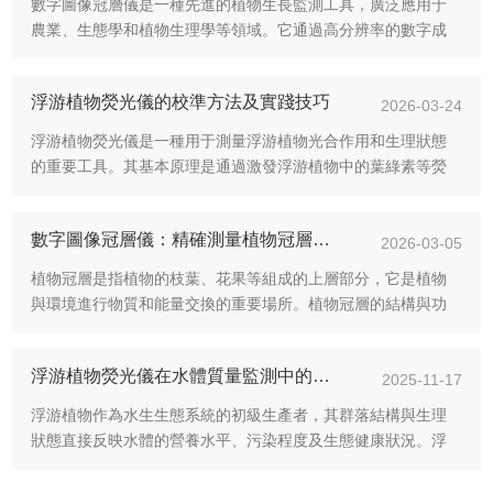
數字圖像冠層儀是一種先進的植物生長監測工具，廣泛應用于
農業、生態學和植物生理學等領域。它通過高分辨率的數字成
像技術，記錄植物冠層的形態特征和光合性能，為研究植物生
長動態、評估環境影響及優化管理方案提供了可靠的數據支
浮游植物熒光儀的校準方法及實踐技巧
持。在植物生長監測中，數字...
2026-03-24
浮游植物熒光儀是一種用于測量浮游植物光合作用和生理狀態
的重要工具。其基本原理是通過激發浮游植物中的葉綠素等熒
光色素，分析其發出的熒光信號，從而獲取有關光合效率、植
物健康狀況等信息。然而，準確的測量結果依賴于儀器的校
數字圖像冠層儀：精確測量植物冠層的重要工具
準，因此掌握其校準方法及實...
2026-03-05
植物冠層是指植物的枝葉、花果等組成的上層部分，它是植物
與環境進行物質和能量交換的重要場所。植物冠層的結構與功
能直接影響植物的生長發育、光合作用、氣體交換以及水分的
利用等，因此，研究植物冠層的結構和功能對于農業、林業、
浮游植物熒光儀在水體質量監測中的應用研究
生態學等領域具有重要意義...
2025-11-17
浮游植物作為水生生態系統的初級生產者，其群落結構與生理
狀態直接反映水體的營養水平、污染程度及生態健康狀況。浮
游植物熒光儀通過檢測葉綠素熒光特性(葉綠素a含量、光合作用
活性等)，實現了對浮游植物生物量與功能的快速、原位監測。