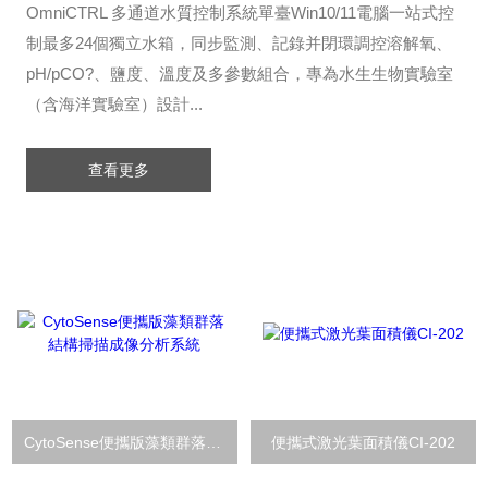
OmniCTRL 多通道水質控制系統單臺Win10/11電腦一站式控
制最多24個獨立水箱，同步監測、記錄并閉環調控溶解氧、
pH/pCO?、鹽度、溫度及多參數組合，專為水生生物實驗室
（含海洋實驗室）設計...
查看更多
CytoSense便攜版藻類群落結構掃描成像分析系統
便攜式激光葉面積儀CI-202