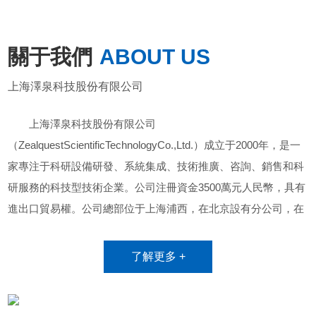
本文系統闡述了浮游...
關于我們
ABOUT US
上海澤泉科技股份有限公司
上海澤泉科技股份有限公司
（ZealquestScientificTechnologyCo.,Ltd.）成立于2000年，是一
家專注于科研設備研發、系統集成、技術推廣、咨詢、銷售和科
研服務的科技型技術企業。公司注冊資金3500萬元人民幣，具有
進出口貿易權。公司總部位于上海浦西，在北京設有分公司，在
廣州、成都、武漢分別設有代表處。公司全體員工均具有高等教
育背景，其中80%的技術研發、技術支持和銷售人員具有碩士和
了解更多 +
博士學位，參加過很多國家和省部級重大科研項目，具有豐富的
科研工作經驗。公司曾獲得上海市高新技術企業、上海市普陀區
科技小巨人企業、上海市科技型企業中華全國工商聯合會/上海市