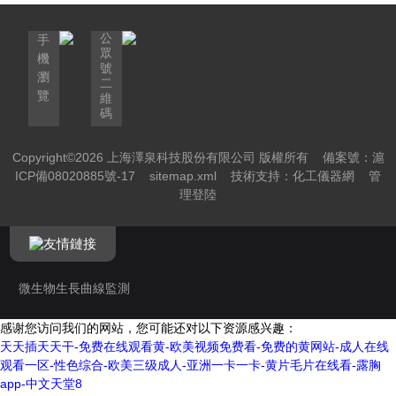
工商聯合會/上海市商會會員單位，曾是上海市專業技術服務平臺
公
手
——生理生態測量與分析平臺的依托單位和上海市高新技術成果
眾
機
號
轉化項目承擔單位。上海澤泉科技股份有限公司非常注重自主知
瀏
二
覽
維
識產權的申報和保護，公司及...
碼
Copyright©2026 上海澤泉科技股份有限公司 版權所有
備案號：滬
ICP備08020885號-17
sitemap.xml
技術支持：
化工儀器網
管
理登陸
友情鏈接
微生物生長曲線監測
感谢您访问我们的网站，您可能还对以下资源感兴趣：
天天插天天干-免费在线观看黄-欧美视频免费看-免费的黄网站-成人在线
观看一区-性色综合-欧美三级成人-亚洲一卡一卡-黄片毛片在线看-露胸
app-中文天堂8